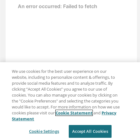
We use cookies for the best user experience on our
website, including to personalize content & offerings, to
provide social media features and to analyze traffic. By
clicking “Accept All Cookies” you agree to our use of
cookies. You can also manage your cookies by clicking on
the "Cookie Preferences" and selecting the categories you
would like to accept. For more information on how we use
cookies please visit our
Cookie Statement
and
Privacy
Partager : Courriel
Twitter
Statement
Clause de non-responsabilité
Intimité
Cookie Settings
Accept All Cookies
Conditions d'utilisation
Cookie Settings