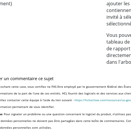
ment)
ajouter les
contiennen
invité à sé
sélectionn
Vous pouve
tableau de 
de rapport
directemen
dans l'arb
er un commentaire ce sujet
cochant cette case, vous certifiez ne PAS être employé par le gouvernement fédéral des États
ormations de la part de l'une de ces entités. HCL fournit des logiciels et des services aux cli
illez contacter cette équipe à l'aide du lien suivant :
https://hcltechsw.com/resources/us-go
ormation permettant de vous identifier.
e:
Pour signaler un problème ou une question concernant le logiciel du produit, n'utilisez pas
 données personnelles ne doivent pas être partagées dans cette boîte de commentaires. Co
 données personnelles sont utilisées.