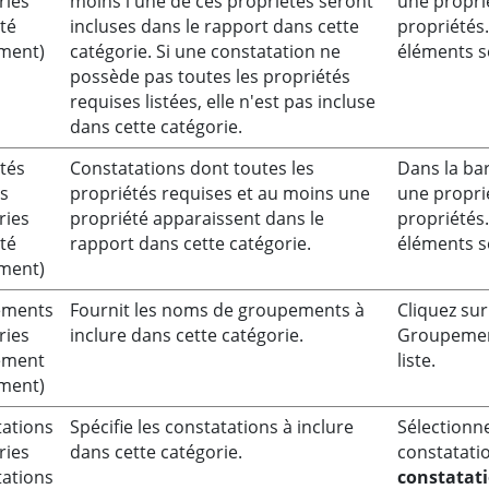
ries
moins l'une de ces propriétés seront
une proprié
té
incluses dans le rapport dans cette
propriétés.
ment)
catégorie. Si une constatation ne
éléments sé
possède pas toutes les propriétés
requises listées, elle n'est pas incluse
dans cette catégorie.
tés
Constatations dont toutes les
Dans la bar
es
propriétés requises et au moins une
une proprié
ries
propriété apparaissent dans le
propriétés.
té
rapport dans cette catégorie.
éléments sé
ment)
ements
Fournit les noms de groupements à
Cliquez su
ries
inclure dans cette catégorie.
Groupement
ement
liste.
ment)
tations
Spécifie les constatations à inclure
Sélectionn
ries
dans cette catégorie.
constatatio
tations
constatat