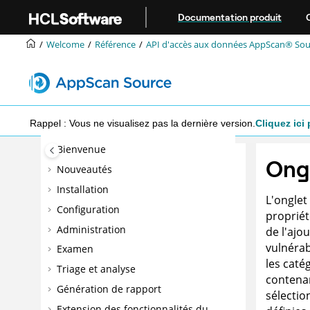
Aller au contenu principal
Documentation produit
Welcome
Référence
API d'accès aux données
AppScan® Sou
Rappel : Vous ne visualisez pas la dernière version.
Cliquez ici 
Bienvenue
Ongl
Nouveautés
Installation
L'onglet
Configuration
propriét
Administration
de l'ajo
vulnérab
Examen
les caté
Triage et analyse
contenan
Génération de rapport
sélectio
Extension des fonctionnalités du