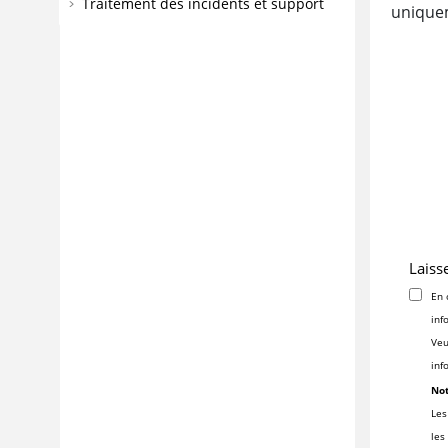
Traitement des incidents et support
unique
Laiss
En 
inf
Veu
inf
Not
Les
les