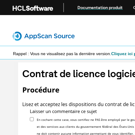
Aller au contenu principal
Documentation produit
Rappel : Vous ne visualisez pas la dernière version.
Cliquez ici 
Contrat de licence logici
Procédure
Lisez et acceptez les dispositions du contrat de li
Laisser un commentaire ce sujet
En cochant cette case, vous certifiez ne PAS être employé par le gou
et des services aux clients du gouvernement fédéral des États-Unis v
ne doit contenir aucune information permettant de vous identifier.