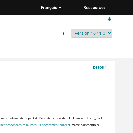
Ressources
Retour
nformations de la part de l'une de ces entités. HCL fournit des logiciels
//hcltechsw.com/resources/us-government-contact
. Votre commentaire