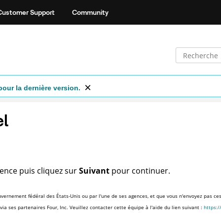
Customer Support
Community
pour la dernière version.
el
cence puis cliquez sur
Suivant
pour continuer.
vernement fédéral des États-Unis ou par l'une de ses agences, et que vous n'envoyez pas ces i
ia ses partenaires Four, Inc. Veuillez contacter cette équipe à l'aide du lien suivant :
https: