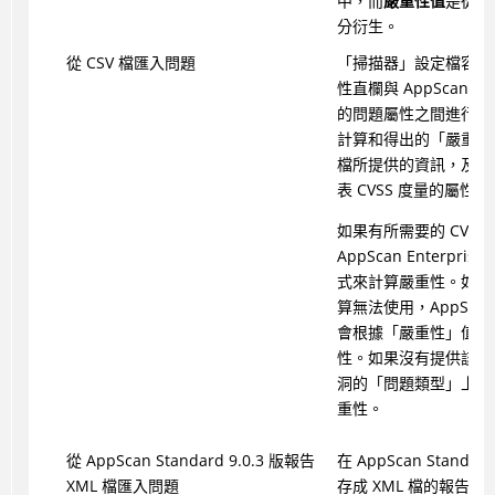
中，而
嚴重性值
是從得出
分衍生。
從 CSV 檔匯入問題
「掃描器」設定檔容許 
性直欄與 AppScan Ent
的問題屬性之間進行對映
計算和得出的「嚴重性」
檔所提供的資訊，及它
表 CVSS 度量的屬性
如果有所需要的 CVSS
AppScan Enterpris
式來計算嚴重性。如果 C
算無法使用，AppScan E
會根據「嚴重性」值來
性。如果沒有提供該值
洞的「問題類型」上所
重性。
從 AppScan Standard 9.0.3 版報告
在 AppScan Standar
XML 檔匯入問題
存成 XML 檔的報告