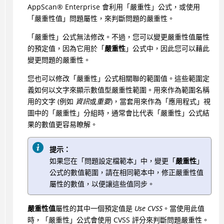
AppScan
®
Enterprise 會利用「嚴重性」公式，或使用
「嚴重性值」問題屬性，來判斷問題的嚴重性。
「嚴重性」公式無法修改。不過，您可以變更嚴重性值屬性
的預定值，因為它用於「
嚴重性
」公式中，因此您可以藉此
變更問題的嚴重性。
您也可以修改「嚴重性」公式相關聯的範圍值。這些範圍定
義如何以文字來顯示數值型嚴重性範圍。用來作為範圍名稱
用的文字 (例如
資訊
或
重要
)，當套用來作為「應用程式」視
圖中的「嚴重性」分組時，通常會比代表「嚴重性」公式結
果的數值更容易瞭解。
提示：
如果您在「問題設定檔範本」中，變更「
嚴重性
」
公式的數值範圍，請在相同範本中，修正嚴重性值
屬性的數值，以便讓這些值同步。
嚴重性值
屬性的其中一個預定值是
Use CVSS
。當使用此值
時，「嚴重性」公式會使用 CVSS 評分來判斷問題嚴重性。