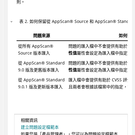
則。
表
2
.
如何保留從
AppScan
®
Source 和
AppScan
®
Stand
問題來源
如何判
從所有
AppScan
®
問題的匯入檔中不會提供有助於 CV
Source 版本匯入
性值
屬性會設定為匯入檔中指定的
從
AppScan
®
Standard
問題的匯入檔中不會提供有助於 CV
9.0 版及更舊版本匯入
性值
屬性會設定為匯入檔中指定的
從
AppScan
®
Standard
匯入檔中會提供有助於 CVSS 評
9.0.1 版及更新版本匯入
且兩者會根據該檔案中的指定，設
相關資訊
建立問題設定檔範本
如果您是「產品管理者」，您可以為問題設定檔範本