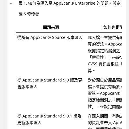
表
1
.
如何為匯入至
AppScan
®
Enterprise 的問題，設定 C
匯入的問題
問題來源
如何判斷問題
從所有
AppScan
®
Source 版本匯入
匯入檔不會提供有助於 C
算的資訊。AppScan Ent
根據指定給漏洞之「問
「嚴重性」，來設定問
CVSS 資訊會根據「
算。
從
AppScan
®
Standard 9.0 版及更
對於源自於產品舊版的
舊版本匯入
檔不會提供有助於 CVS
資訊。
AppScan
®
Ent
指定給漏洞之「問題類
性」，來設定問題嚴重
從
AppScan
®
Standard 9.0.1 版及
在匯入期間，有助於 CV
更新版本匯入
的資訊會帶入
AppSca