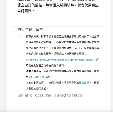
建立自訂的屬性。每當匯入新問題時，就會使用這些
自訂屬性。
在此主題上留言
按下此方塊，即表示您承認自己並非美國聯邦政府的員工，也並不
具備美國聯邦政府的身分，而且您也並非遵照美國聯邦政府之意思
或代表其提交資訊。HCL 是透過合作夥伴 Four, Inc. 向美國聯邦政
府客戶提供軟體和服務。請透過以下連結聯絡此團隊：
https://hcltechsw.com/resources/us-government-contact
. 請
不要在此留言方框中提供個人資料。
注意：
要報告有關產品軟件的問題或疑問，請勿使用此表單。請轉
至
HCL 軟件支持
站點。
不應在此評論框中共享個人數據。請參閱我們的
隱私聲明
，了解個
人數據的使用方式。