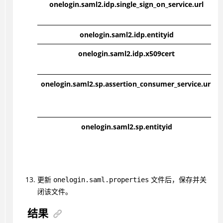
onelogin.saml2.idp.single_sign_on_service.url
onelogin.saml2.idp.entityid
onelogin.saml2.idp.x509cert
onelogin.saml2.sp.assertion_consumer_service.url
onelogin.saml2.sp.entityid
更新
文件后，保存并关
onelogin.saml.properties
闭该文件。
结果