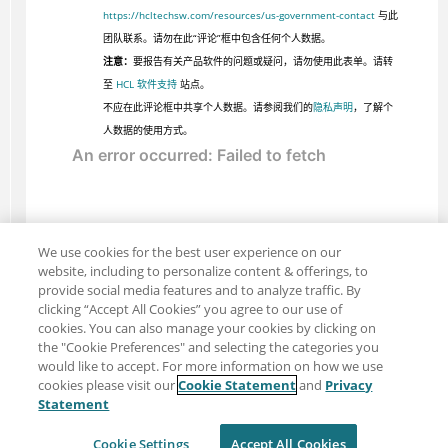
https://hcltechsw.com/resources/us-government-contact
与此
团队联系。请勿在此“评论”框中包含任何个人数据。
注意：
要报告有关产品软件的问题或疑问，请勿使用此表单。请转
至
HCL 软件支持
站点。
不应在此评论框中共享个人数据。请参阅我们的
隐私声明
，了解个
人数据的使用方式。
We use cookies for the best user experience on our
website, including to personalize content & offerings, to
provide social media features and to analyze traffic. By
clicking “Accept All Cookies” you agree to our use of
cookies. You can also manage your cookies by clicking on
the "Cookie Preferences" and selecting the categories you
would like to accept. For more information on how we use
cookies please visit our
Cookie Statement
and
Privacy
分享：电子邮件
推特
Statement
免责声明
隐私
使用条款
Cookie Settings
Accept All Cookies