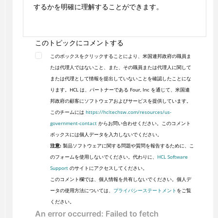
するかを明確に理解することができます。
このトピックにコメントする
このボックスをクリックすることにより、米国連邦政府の職員ま
たは代理人ではないこと、また、その職員または代理人に関して
または代理として情報を提出していないことを確認したことにな
ります。HCL は、パートナーである Four, Inc を通じて、米国連
邦政府の顧客にソフトウェアおよびサービスを提供しています。
このチームには
https://hcltechsw.com/resources/us-
government-contact
からお問い合わせください。このコメント
ボックスには個人データを入力しないでください。
注意:
製品ソフトウェアに関する問題や質問を報告するために、こ
のフォームを使用しないでください。代わりに、
HCL Software
Support
のサイトにアクセスしてください。
このコメント欄では、個人情報を共有しないでください。個人デ
ータの使用方法については、
プライバシーステートメント
をご覧
ください。