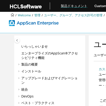
メインコンテンツにジャンプ
製品ドキュメント
Custom
Welcome
管理
ユーザー、グループ、アクセス許可の管理
ユ
いらっしゃいませ
エンタープライズのAppScan®アクセ
ユーザ
シビリティ機能
製品の概要
カス
インストール
ユー
アップグレードおよびマイグレーショ
管理
ン
ー・
統合
DevOps
こ
ベスト・プラクティス