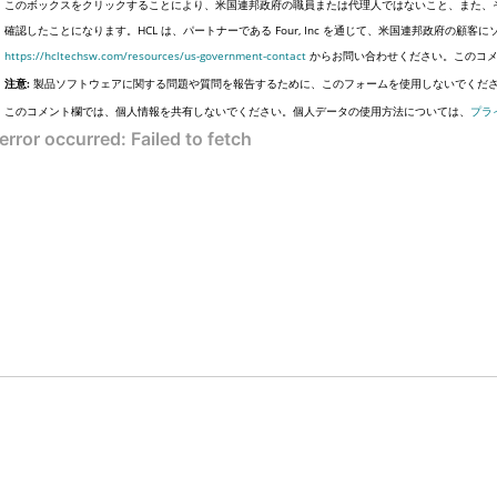
このボックスをクリックすることにより、米国連邦政府の職員または代理人ではないこと、また、
確認したことになります。HCL は、パートナーである Four, Inc を通じて、米国連邦政府の
https://hcltechsw.com/resources/us-government-contact
からお問い合わせください。このコメ
注意:
製品ソフトウェアに関する問題や質問を報告するために、このフォームを使用しないでくだ
このコメント欄では、個人情報を共有しないでください。個人データの使用方法については、
プラ