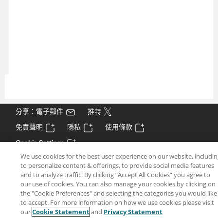
分享：電子郵件
推特
免責聲明
隱私
使用條款
Cookie Settings
We use cookies for the best user experience on our website, includi
to personalize content & offerings, to provide social media features
and to analyze traffic. By clicking “Accept All Cookies” you agree to
our use of cookies. You can also manage your cookies by clicking on
the "Cookie Preferences" and selecting the categories you would like
to accept. For more information on how we use cookies please visit
our
Cookie Statement
and
Privacy Statement