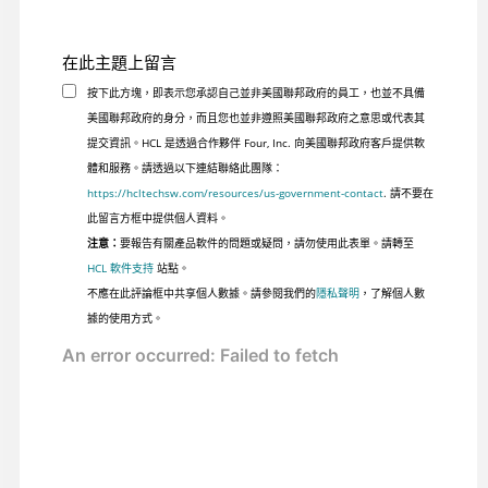
在此主題上留言
按下此方塊，即表示您承認自己並非美國聯邦政府的員工，也並不具備
美國聯邦政府的身分，而且您也並非遵照美國聯邦政府之意思或代表其
提交資訊。HCL 是透過合作夥伴 Four, Inc. 向美國聯邦政府客戶提供軟
體和服務。請透過以下連結聯絡此團隊：
https://hcltechsw.com/resources/us-government-contact
. 請不要在
此留言方框中提供個人資料。
注意：
要報告有關產品軟件的問題或疑問，請勿使用此表單。請轉至
HCL 軟件支持
站點。
不應在此評論框中共享個人數據。請參閱我們的
隱私聲明
，了解個人數
據的使用方式。