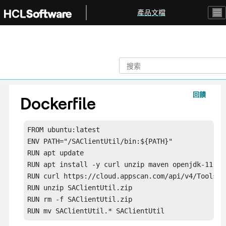
跳转到主要内容
產品文檔
回饋
Dockerfile
FROM ubuntu:latest

ENV PATH="/SAClientUtil/bin:${PATH}"

RUN apt update

RUN apt install -y curl unzip maven openjdk-11-jr
RUN curl https://cloud.appscan.com/api/v4/Tools/S
RUN unzip SAClientUtil.zip

RUN rm -f SAClientUtil.zip

RUN mv SAClientUtil.* SAClientUtil