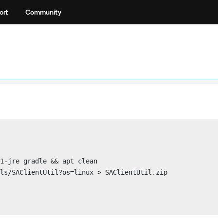
ort
Community
1-jre gradle && apt clean

ls/SAClientUtil?os=linux > SAClientUtil.zip
