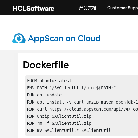
跳转到主要内容
产品文档
Customer Supp
Dockerfile
FROM ubuntu:latest

ENV PATH="/SAClientUtil/bin:${PATH}"

RUN apt update

RUN apt install -y curl unzip maven openjdk-1
RUN curl https://cloud.appscan.com/api/v4/Too
RUN unzip SAClientUtil.zip

RUN rm -f SAClientUtil.zip

RUN mv SAClientUtil.* SAClientUtil