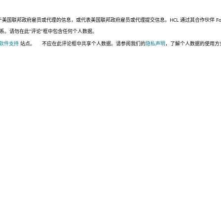
联邦政府雇员或代理的信息，或代表美国联邦政府雇员或代理提交信息。HCL 通过其合作伙伴 Four,
系。请勿在此“评论”框中包含任何个人数据。
 软件支持
站点。
不应在此评论框中共享个人数据。请参阅我们的
隐私声明
，了解个人数据的使用方