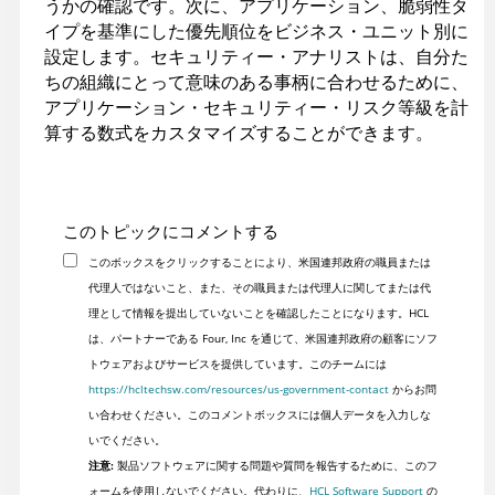
うかの確認です。次に、アプリケーション、脆弱性タ
イプを基準にした優先順位をビジネス・ユニット別に
設定します。セキュリティー・アナリストは、自分た
ちの組織にとって意味のある事柄に合わせるために、
アプリケーション・セキュリティー・リスク等級を計
算する数式をカスタマイズすることができます。
このトピックにコメントする
このボックスをクリックすることにより、米国連邦政府の職員または
代理人ではないこと、また、その職員または代理人に関してまたは代
理として情報を提出していないことを確認したことになります。HCL
は、パートナーである Four, Inc を通じて、米国連邦政府の顧客にソフ
トウェアおよびサービスを提供しています。このチームには
https://hcltechsw.com/resources/us-government-contact
からお問
い合わせください。このコメントボックスには個人データを入力しな
いでください。
注意:
製品ソフトウェアに関する問題や質問を報告するために、このフ
ォームを使用しないでください。代わりに、
HCL Software Support
の