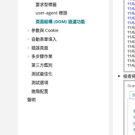
要求型標籤
user-agent 標頭
頁面結構 (DOM) 過濾功能
參數與 Cookie
自動表單填入
錯誤頁面
多步驟作業
第三方鑑別
測試最佳化
檢查
測試選項
進階配置
聲明