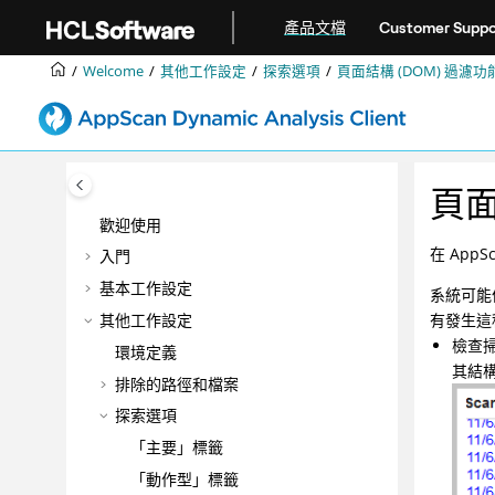
跳转到主要内容
產品文檔
Customer Suppo
Welcome
其他工作設定
探索選項
頁面結構 (DOM) 過濾功
頁面
歡迎使用
在 App
入門
基本工作設定
系統可能
其他工作設定
有發生這
檢查
環境定義
其結構
排除的路徑和檔案
探索選項
「主要」標籤
「動作型」標籤